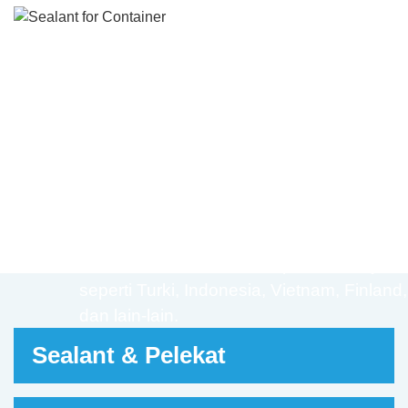
sealant neoprena, sealant butil, sealant hi
poymer MS dan sealant berasaskan air u
bekas, yang dicipta untuk mengisi kekos
di negara ini.
Kualiti yang unggul dan stabil telah digema
oleh pengeluar kontena sehingga isipadu
sentiasa mengambil lebih 50% daripada
pengedap kontena global sejak tahun 199
Pada tahun 2020, sealant Jointas Contani
dikenal pasti sebagai model industri seala
kontena China. Dan dieksport ke banyak
seperti Turki, Indonesia, Vietnam, Finland,
dan lain-lain.
Sealant & Pelekat