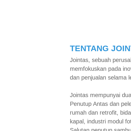
GENAI
PRODUK
PROJEK
SOKONGAN
TENTANG JOIN
Jointas, sebuah perusah
memfokuskan pada inov
dan penjualan selama l
Jointas mempunyai dua
Penutup Antas dan pel
rumah dan retrofit, bid
kapal, industri modul fot
Salutan penutup sambun