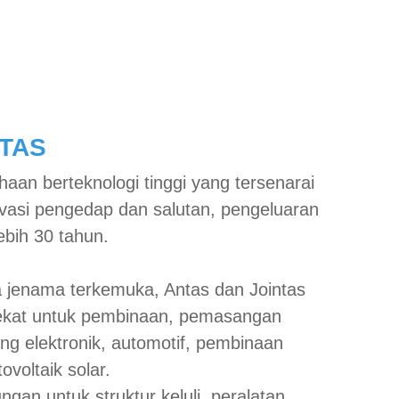
BERITA
HUBUNGI KAMI
Bahasa
TAS
aan berteknologi tinggi yang tersenarai
asi pengedap dan salutan, pengeluaran
ebih 30 tahun.
 jenama terkemuka, Antas dan Jointas
ekat untuk pembinaan, pemasangan
ang elektronik, automotif, pembinaan
ovoltaik solar.
gan untuk struktur keluli, peralatan