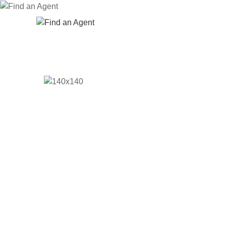
Cari Ejen
RUMAH
MEN