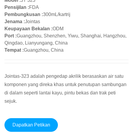
Model :
JT 323
Pensijilan :
FDA
Pembungkusan :
300mL/kartrij
Jenama :
Jointas
Keupayaan Bekalan :
ODM
Port :
Guangzhou, Shenzhen, Yiwu, Shanghai, Hangzhou,
Qingdao, Lianyungang, China
Tempat :
Guangzhou, China
Jointas-323 adalah pengedap akrilik berasaskan air satu
komponen yang direka khas untuk penutupan sambungan
di dalam seperti lantai kayu, pintu bekas dan trak peti
sejuk.
Dapatkan Petikan