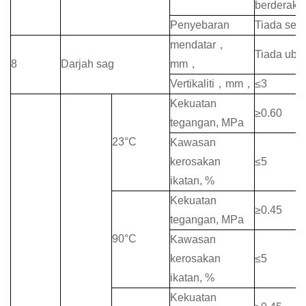
berderak
Penyebaran
Tiada ser
mendatar
，
Tiada uba
8
Darjah sag
mm
，
Vertikaliti
，
mm
，
≤
3
Kekuatan
≥
0.60
tegangan, MPa
23
°C
Kawasan
kerosakan
≤
5
ikatan, %
Kekuatan
≥
0.45
tegangan, MPa
90
°C
Kawasan
kerosakan
≤
5
ikatan, %
Kekuatan