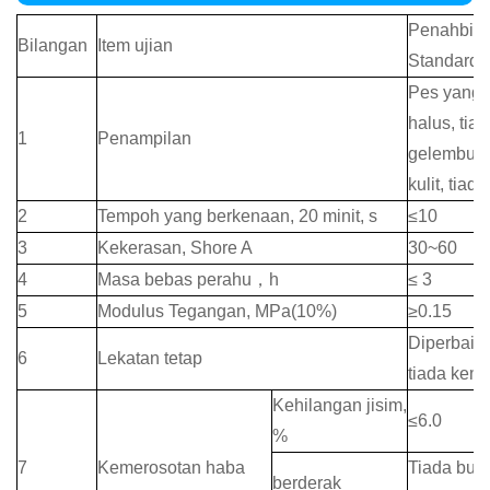
Penahbis
Bilangan
Item ujian
Standard
Pes yang 
halus, tia
1
Penampilan
gelembung
kulit, tiada
2
Tempoh yang berkenaan, 20 minit, s
≤
10
3
Kekerasan, Shore A
30~60
4
Masa bebas perahu
，
h
≤
3
5
Modulus Tegangan, MPa(10%)
≥
0.15
Diperbaik
6
Lekatan tetap
tiada kem
Kehilangan jisim,
≤
6.0
%
7
Kemerosotan haba
Tiada bun
berderak