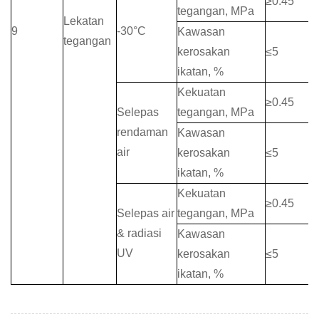
≥
0.45
tegangan, MPa
Lekatan
9
-30
°C
Kawasan
tegangan
kerosakan
≤
5
ikatan, %
Kekuatan
≥
0.45
Selepas
tegangan, MPa
rendaman
Kawasan
air
kerosakan
≤
5
ikatan, %
Kekuatan
≥
0.45
Selepas air
tegangan, MPa
& radiasi
Kawasan
UV
kerosakan
≤
5
ikatan, %